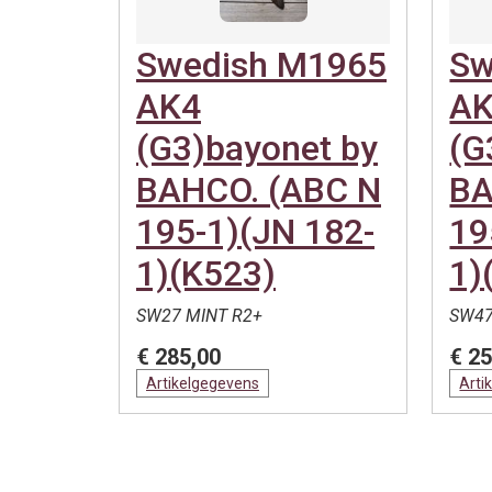
Swedish M1965
Sw
AK4
A
(G3)bayonet by
(G
BAHCO. (ABC N
BA
195-1)(JN 182-
19
1)(K523)
1)
SW27 MINT R2+
SW47
€ 285,00
€ 25
Artikelgegevens
Arti