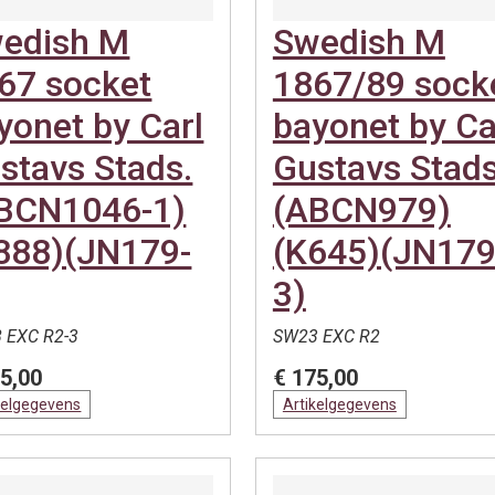
edish M
Swedish M
67 socket
1867/89 sock
yonet by Carl
bayonet by Ca
stavs Stads.
Gustavs Stads
BCN1046-1)
(ABCN979)
888)(JN179-
(K645)(JN179
3)
 EXC R2-3
SW23 EXC R2
5,00
€ 175,00
kelgegevens
Artikelgegevens