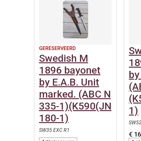
Sw
GERESERVEERD
Swedish M
18
1896 bayonet
by
by E.A.B. Unit
(A
marked. (ABC N
(K
335-1)(K590(JN
1)
180-1)
SW52
SW35 EXC R1
€ 16