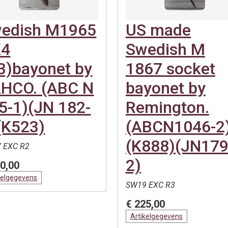
edish M1965
US made
K4
Swedish M
3)bayonet by
1867 socket
HCO. (ABC N
bayonet by
5-1)(JN 182-
Remington.
(K523)
(ABCN1046-2
(K888)(JN179
 EXC R2
2)
0,00
kelgegevens
SW19 EXC R3
€ 225,00
Artikelgegevens