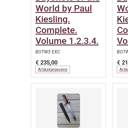
World by Paul
Wo
Kiesling.
Ki
Complete.
Co
Volume 1.2.3.4.
Vo
BOTW3 EXC
BOTW
€ 235,00
€ 21
Artikelgegevens
Arti