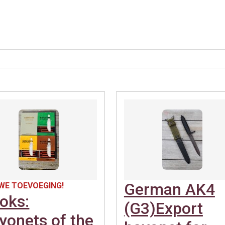
German AK4
WE TOEVOEGING!
oks:
(G3)Export
yonets of the