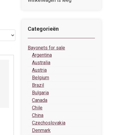
Winkelwagen is leeg
Categorieën
Bayonets for sale
Argentina
Australia
Austria
Belgium
Brazil
Bulgaria
Canada
Chile
China
Czechoslovakia
Denmark