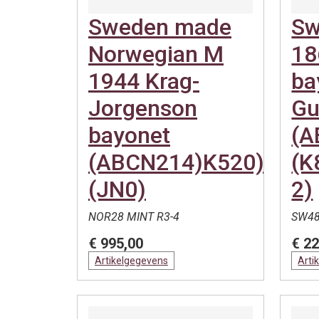
Sweden made
Sw
Norwegian M
18
1944 Krag-
ba
Jorgenson
Gu
bayonet
(A
(ABCN214)K520)
(K
(JN0)
2)
NOR28 MINT R3-4
SW48
€ 995,00
€ 22
Artikelgegevens
Arti