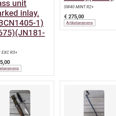
ass unit
SW40 MINT R2+
rked inlay.
€ 275,00
BCN1405-1)
Artikelgegevens
675)(JN181-
 EXC R3+
5,00
kelgegevens