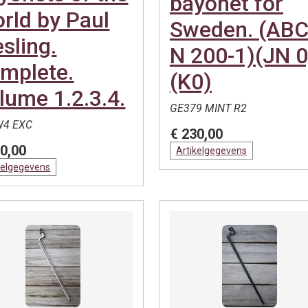
bayonet for
rld by Paul
Sweden. (AB
esling.
N 200-1)(JN 0
mplete.
(K0)
lume 1.2.3.4.
GE379 MINT R2
4 EXC
€ 230,00
0,00
Artikelgegevens
kelgegevens