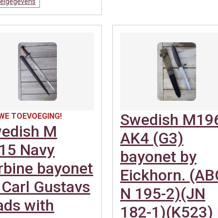
kelgegevens
Swedish M19
WE TOEVOEGING!
edish M
AK4 (G3)
15 Navy
bayonet by
rbine bayonet
Eickhorn. (AB
 Carl Gustavs
N 195-2)(JN
ads with
182-1)(K523)