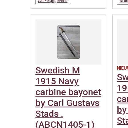
Artikelgegevens
Arti
Swedish M
NIEU
Sw
1915 Navy
19
carbine bayonet
ca
by Carl Gustavs
by
Stads .
St
(ABCN1405-1)