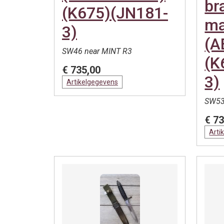
br
(K675)(JN181-
ma
3)
(A
SW46 near MINT R3
(K
€ 735,00
3)
Artikelgegevens
SW53
€ 73
Arti