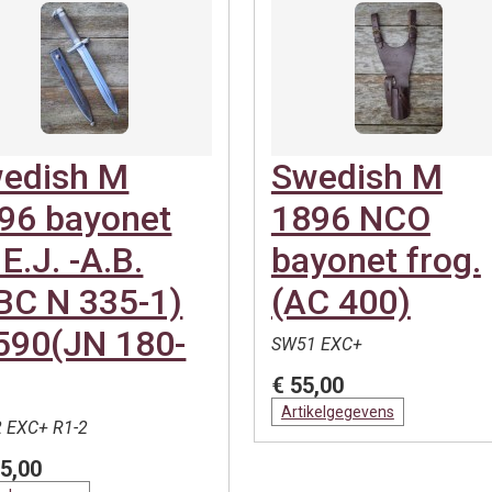
edish M
Swedish M
96 bayonet
1896 NCO
 E.J. -A.B.
bayonet frog.
BC N 335-1)
(AC 400)
590(JN 180-
SW51 EXC+
€ 55,00
Artikelgegevens
 EXC+ R1-2
5,00