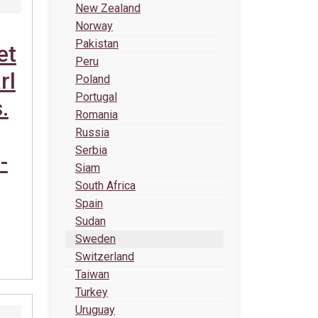
New Zealand
Norway
Pakistan
et
Peru
rl
Poland
Portugal
.
Romania
Russia
Serbia
-
Siam
South Africa
Spain
Sudan
Sweden
Switzerland
Taiwan
Turkey
Uruguay